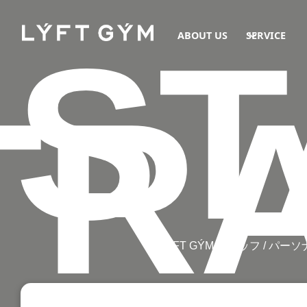
ST
ABOUT US
SERVICE
TR
LÝFT GÝM スタッフ 