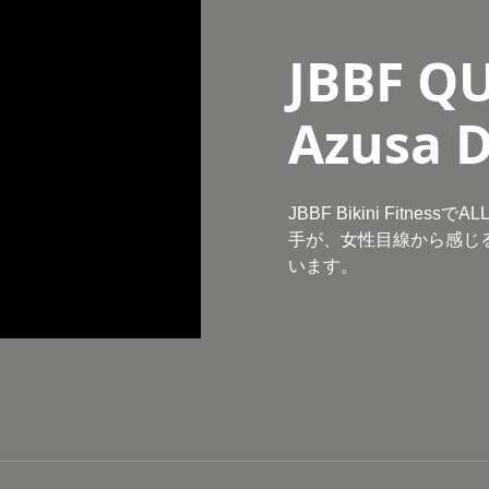
JBBF Q
Azusa 
JBBF Bikini Fitne
手が、女性目線から感じる
います。