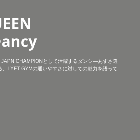
UEEN
Dancy
ssでALL JAPN CHAMPIONとして活躍するダンシ―あずさ選
、LÝFT GÝMの通いやすさに対しての魅力を語って