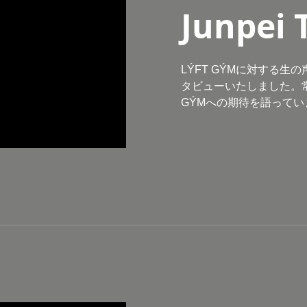
Junpei 
LÝFT GÝMに対する生の声を
タビューいたしました。常
GÝMへの期待を語ってい