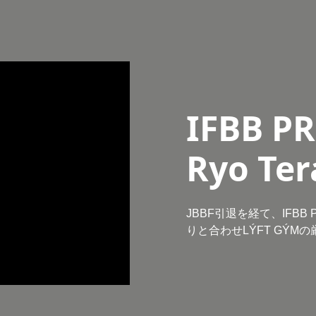
IFBB P
Ryo Te
JBBF引退を経て、IFB
りと合わせLÝFT GÝ