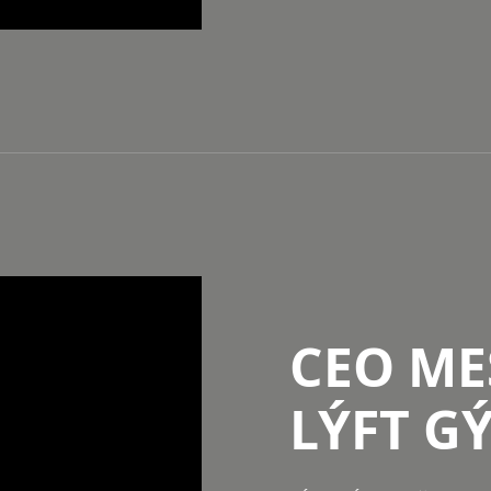
CEO ME
LÝFT 