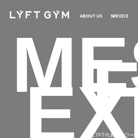
ABOUT US
SERVICE
ME
EX
LÝFT代表エドワー