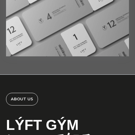
ABOUT US
LÝFT GÝM