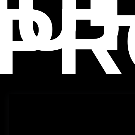
NUT
PR