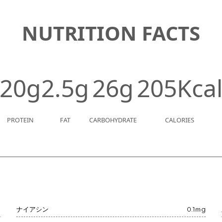
NUTRITION FACTS
20g
2.5g
26g
205Kca
PROTEIN
FAT
CARBOHYDRATE
CALORIES
g
ナイアシン
0.1ｍg