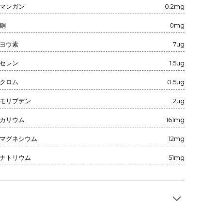
マンガン
0.2mg
銅
0mg
ヨウ素
7ug
セレン
1.5ug
クロム
0.5ug
モリブデン
2ug
カリウム
161mg
マグネシウム
12mg
ナトリウム
51mg