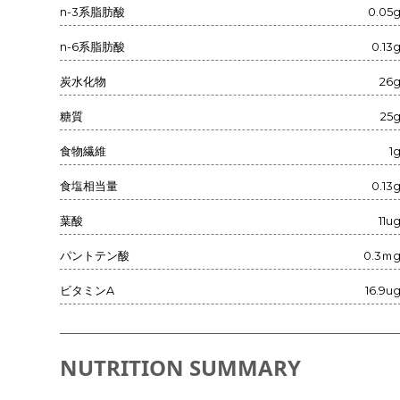
n-3系脂肪酸
0.05
n-6系脂肪酸
0.13
炭水化物
26
糖質
25
食物繊維
1
食塩相当量
0.13
葉酸
11u
パントテン酸
0.3ｍ
ビタミンA
16.9u
NUTRITION SUMMARY