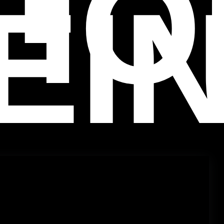
TIO
EI
プ
ン