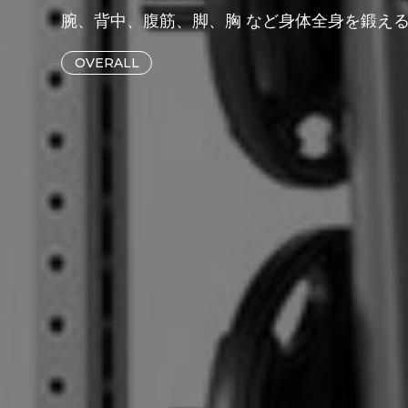
腕、背中、腹筋、脚、胸 など身体全身を鍛え
OVERALL