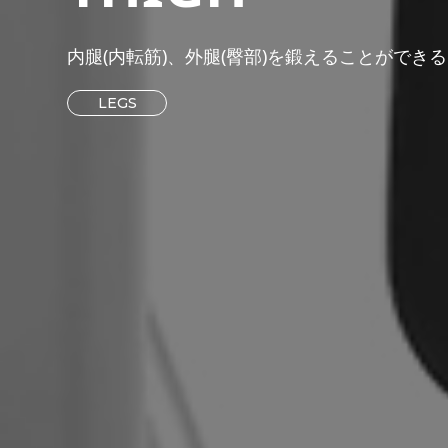
内腿(内転筋)、外腿(臀部)を鍛えることができ
LEGS